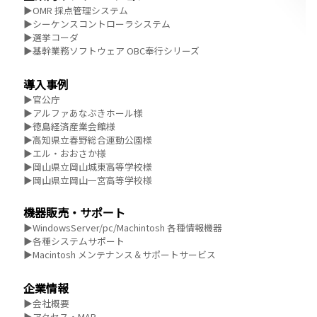
▶OMR 採点管理システム
▶シーケンスコントローラシステム
▶選挙コーダ
▶基幹業務ソフトウェア OBC奉行シリーズ
導入事例
▶官公庁
▶アルファあなぶきホール様
▶徳島経済産業会館様
▶高知県立春野総合運動公園様
▶エル・おおさか様
▶岡山県立岡山城東高等学校様
▶岡山県立岡山一宮高等学校様
機器販売・サポート
▶WindowsServer/pc/Machintosh 各種情報機器
▶各種システムサポート
▶Macintosh メンテナンス＆サポートサービス
企業情報
▶会社概要
▶アクセス・MAP