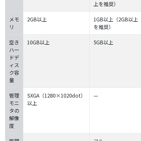
上を推奨）
メモ
2GB以上
1GB以上（2GB以上
リ
を推奨）
空き
10GB以上
5GB以上
ハー
ドデ
ィス
ク容
量
管理
SXGA（1280×1020dot）
—
モニ
以上
タの
解像
度