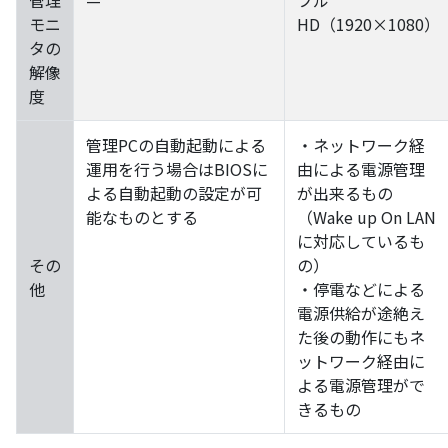
管理
—
フル
モニ
HD（1920×1080）
タの
解像
度
管理PCの自動起動による
・ネットワーク経
運用を行う場合はBIOSに
由による電源管理
よる自動起動の設定が可
が出来るもの
能なものとする
（Wake up On LAN
に対応しているも
その
の）
他
・停電などによる
電源供給が途絶え
た後の動作にもネ
ットワーク経由に
よる電源管理がで
きるもの